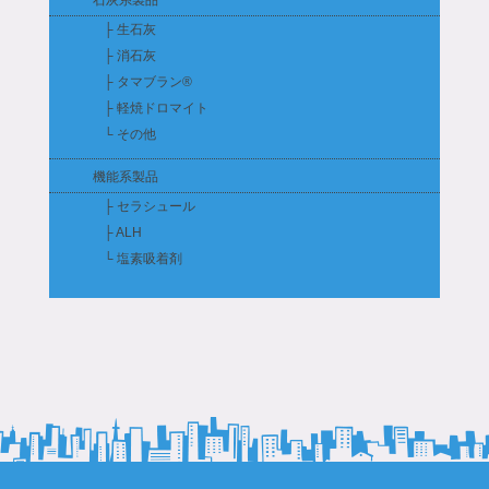
石灰系製品
├ 生石灰
├ 消石灰
├ タマブラン®
├ 軽焼ドロマイト
└ その他
機能系製品
├ セラシュール
├ ALH
└ 塩素吸着剤