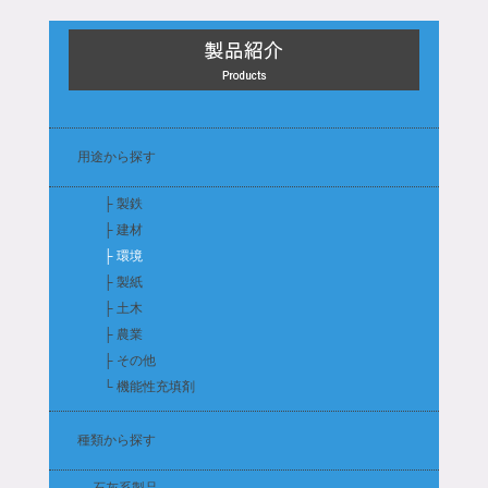
用途から探す
├ 製鉄
├ 建材
├ 環境
├ 製紙
├ 土木
├ 農業
├ その他
└ 機能性充填剤
種類から探す