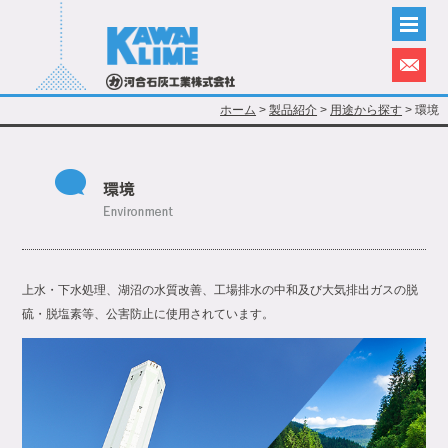
ホーム
>
製品紹介
>
用途から探す
> 環境
上水・下水処理、湖沼の水質改善、工場排水の中和及び大気排出ガスの脱
硫・脱塩素等、公害防止に使用されています。